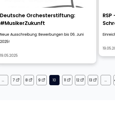
Deutsche Orchesterstiftung:
RSP 
#MusikerZukunft
Schr
Neue Ausschreibung: Bewerbungen bis 06. Juni
Einreic
2025!
19.05.
19.05.2025
...
7
8
9
10
11
12
13
...