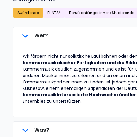
Auftretende
FLINTA*
Berufsanfänger:innen/Studierende
Wer?
Wir fördern nicht nur solistische Laufbahnen oder d
kammermusikalischer Fertigkeiten und die Bild
Kammermusik deutlich zugenommen und es ist für ju
anderen Musiker:innen zu erlernen und an einem indiv
Kammermusikpartner:innen zu finden, ist jedoch gar ni
Kusnezow, einem ehemaligen Stipendiaten der Deutsc
kammermusikinteressierte Nachwuchskünstler
Ensembles zu unterstützen.
Was?