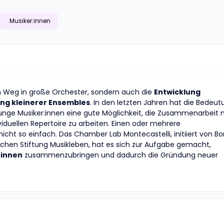
Musiker:innen
en Weg in große Orchester, sondern auch die
Entwicklung
ung kleinerer Ensembles
. In den letzten Jahren hat die Bedeut
nge Musiker:innen eine gute Möglichkeit, die Zusammenarbeit 
iduellen Repertoire zu arbeiten. Einen oder mehrere
cht so einfach. Das Chamber Lab Montecastelli, initiiert von Bor
hen Stiftung Musikleben, hat es sich zur Aufgabe gemacht,
:innen
zusammenzubringen und dadurch die Gründung neuer