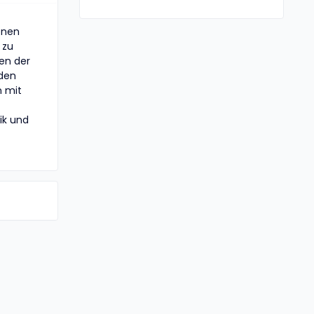
enen
 zu
en der
nden
n mit
ik und