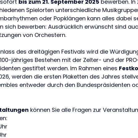
 sofort
bis zum 21. September 2025
bewerben. In 
chiedenen Spielorten unterschiedliche Musikgruppe
ambarhythmen oder Popklängen kann alles dabei se
n sich bewerben: Ausdrücklich erwünscht sind auc
zungen von Orchestern.
nlass des dreitägigen Festivals wird die Würdigu
00-jähriges Bestehen mit der Zelter- und der PRO
sidenten gestiftet werden. Im Rahmen eines
Festk
026, werden die ersten Plaketten des Jahres stellve
mbles entweder durch den Bundespräsidenten oder
taltungen
können Sie alle Fragen zur Veranstalt
en:
Uhr
Uhr